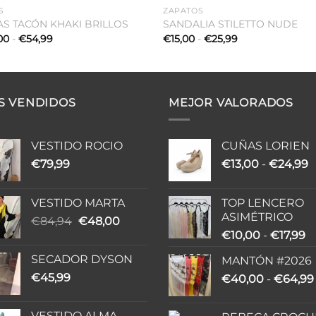
S
ZAPATOS
S TACÓN KHAKI BRILLOS
SANDALIA STILETTO NUDE
Rango
Rango
00
-
€
54,99
€
15,00
-
€
25,99
de
de
precios:
precios:
desde
desde
€25,00
€15,00
hasta
hasta
€54,99
€25,99
S VENDIDOS
MEJOR VALORADOS
VESTIDO ROCIO
CUÑAS LORIEN
R
€
79,99
€
13,00
-
€
24,99
d
p
VESTIDO MARTA
TOP LENCERO
d
ASIMÉTRICO
El
El
€
84,94
€
48,00
€
R
precio
precio
€
10,00
-
€
17,99
h
d
original
actual
€
SECADOR DYSON
MANTÓN #2026
pr
era:
es:
€
45,99
€
40,00
-
€
64,99
d
€84,94.
€48,00.
€
h
VESTIDO ALMA