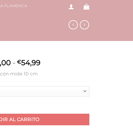
LA FLAMENCA
Rango
,00
-
54,99
€
de
acón mide 10 cm
precios:
desde
€25,00
hasta
€54,99
tidad
IR AL CARRITO