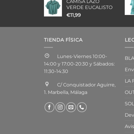
CAMISA LAZO
VERDE EUCALISTO
€
11,99
TIENDA FÍSICA
LEG
Lunes-Viernes 10:00-
BLA
14:00 y 17:00-20:30 y Sábados:
Env
11:30-14:30
LA
C/ Conquistador Aguirre,
OU
1. Marbella, Málaga
SOL
Dev
Avi