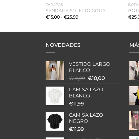
esde
ZAPATOS
BOTA
15,00
SANDALIA STILETTO GOLD
BOTA
asta
Rango
€
15,00
-
€
25,99
€
25,
24,99
de
precios:
desde
€15,00
hasta
€25,99
NOVEDADES
MÁ
VESTIDO LARGO
BLANCO
El
El
€
19,99
€
10,00
precio
precio
CAMISA LAZO
original
actual
BLANCO
era:
es:
€
11,99
€19,99.
€10,00.
CAMISA LAZO
NEGRO
€
11,99