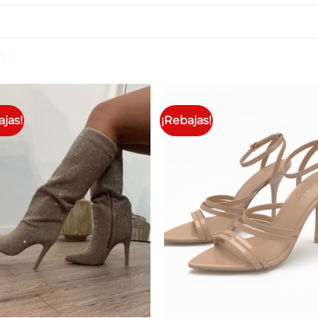
OS
ajas!
¡Rebajas!