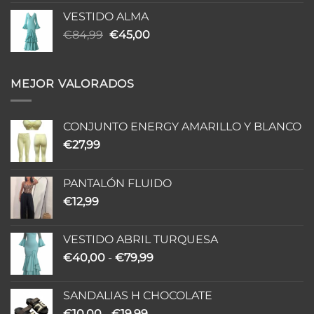
VESTIDO ALMA
El
El
€
84,99
€
45,00
precio
precio
original
actual
era:
es:
MEJOR VALORADOS
€84,99.
€45,00.
CONJUNTO ENERGY AMARILLO Y BLANCO
€
27,99
PANTALÓN FLUIDO
€
12,99
VESTIDO ABRIL TURQUESA
Rango
€
40,00
-
€
79,99
de
precios:
SANDALIAS H CHOCOLATE
desde
Rango
€
10,00
-
€
19,99