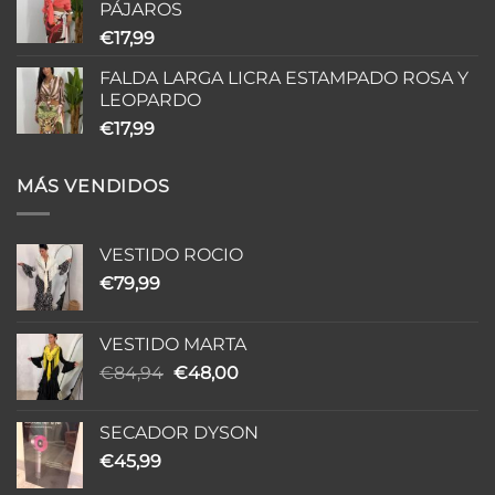
PÁJAROS
€
17,99
FALDA LARGA LICRA ESTAMPADO ROSA Y
LEOPARDO
€
17,99
MÁS VENDIDOS
VESTIDO ROCIO
€
79,99
VESTIDO MARTA
El
El
€
84,94
€
48,00
precio
precio
original
actual
SECADOR DYSON
era:
es:
€
45,99
€84,94.
€48,00.