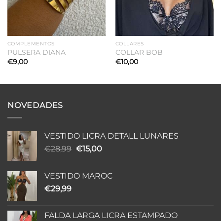
COMPLEMENTOS
COLLARES
PULSERA DIANA
COLLAR BOB
€
9,00
€
10,00
NOVEDADES
VESTIDO LICRA DETALL LUNARES
El
El
€
28,99
€
15,00
precio
precio
original
actual
VESTIDO MAROC
era:
es:
€
29,99
€28,99.
€15,00.
FALDA LARGA LICRA ESTAMPADO