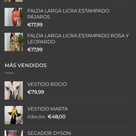
FALDA LARGA LICRA ESTAMPADO
PÁJAROS
€
17,99
FALDA LARGA LICRA ESTAMPADO ROSA Y
LEOPARDO
€
17,99
MÁS VENDIDOS
VESTIDO ROCIO
€
79,99
VESTIDO MARTA
El
El
€
84,94
€
48,00
precio
precio
original
actual
SECADOR DYSON
era:
es: