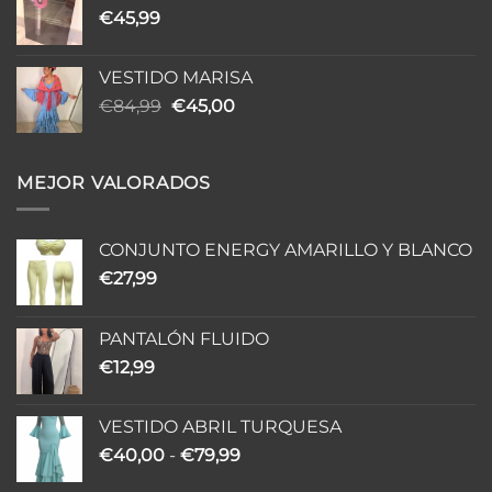
€
45,99
€84,94.
€48,00.
VESTIDO MARISA
El
El
€
84,99
€
45,00
precio
precio
original
actual
era:
es:
MEJOR VALORADOS
€84,99.
€45,00.
CONJUNTO ENERGY AMARILLO Y BLANCO
€
27,99
PANTALÓN FLUIDO
€
12,99
VESTIDO ABRIL TURQUESA
Rango
€
40,00
-
€
79,99
de