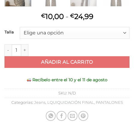
Rango
10,00
-
24,99
€
€
de
precios:
Talla
desde
€10,00
Jeans Animal Print cantidad
hasta
€24,99
AÑADIR AL CARRITO
Recíbelo entre el 10 y el 11 de agosto
SKU:
N/D
Categorías:
Jeans
,
LQUIQUIDACIÓN FINAL
,
PANTALONES