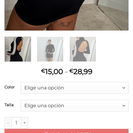
Rango
15,00
-
28,99
€
€
de
precios:
Color
desde
€15,00
Talla
hasta
€28,99
Vestido Aroa cantidad