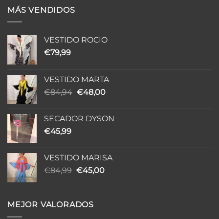
MÁS VENDIDOS
VESTIDO ROCIO
€
79,99
VESTIDO MARTA
El
El
€
84,94
€
48,00
precio
precio
original
actual
SECADOR DYSON
era:
es:
€
45,99
€84,94.
€48,00.
VESTIDO MARISA
El
El
€
84,99
€
45,00
precio
precio
original
actual
era:
es:
MEJOR VALORADOS
€84,99.
€45,00.