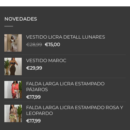
precios:
precios:
desde
desde
€15,00
€25,00
hasta
hasta
€26,99
€45,99
NOVEDADES
VESTIDO LICRA DETALL LUNARES
El
El
€
28,99
€
15,00
precio
precio
original
actual
VESTIDO MAROC
era:
es:
€
29,99
€28,99.
€15,00.
FALDA LARGA LICRA ESTAMPADO
PÁJAROS
€
17,99
FALDA LARGA LICRA ESTAMPADO ROSA Y
LEOPARDO
€
17,99