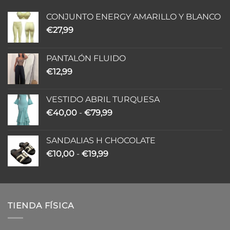
CONJUNTO ENERGY AMARILLO Y BLANCO
€
27,99
PANTALÓN FLUIDO
€
12,99
VESTIDO ABRIL TURQUESA
Rango
€
40,00
-
€
79,99
de
precios:
SANDALIAS H CHOCOLATE
desde
Rango
€
10,00
-
€
19,99
€40,00
de
hasta
precios:
€79,99
desde
€10,00
TIENDA FÍSICA
hasta
€19,99