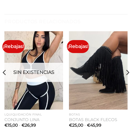
PRODUCTOS RELACIONADOS
¡Rebajas!
¡Rebajas!
SIN EXISTENCIAS
LQUIQUIDACIÓN FINAL
BOTAS
CONJUNTO LINA
BOTAS BLACK FLECOS
Rango
Rango
€
15,00
-
€
26,99
€
25,00
-
€
45,99
de
de